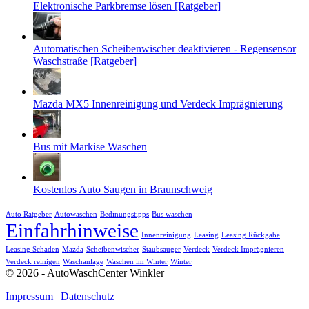
Elektronische Parkbremse lösen [Ratgeber]
Automatischen Scheibenwischer deaktivieren - Regensensor
Waschstraße [Ratgeber]
Mazda MX5 Innenreinigung und Verdeck Imprägnierung
Bus mit Markise Waschen
Kostenlos Auto Saugen in Braunschweig
Auto Ratgeber
Autowaschen
Bedinungstipps
Bus waschen
Einfahrhinweise
Innenreinigung
Leasing
Leasing Rückgabe
Leasing Schaden
Mazda
Scheibenwischer
Staubsauger
Verdeck
Verdeck Imprägnieren
Verdeck reinigen
Waschanlage
Waschen im Winter
Winter
©
2026 - AutoWaschCenter Winkler
Impressum
|
Datenschutz