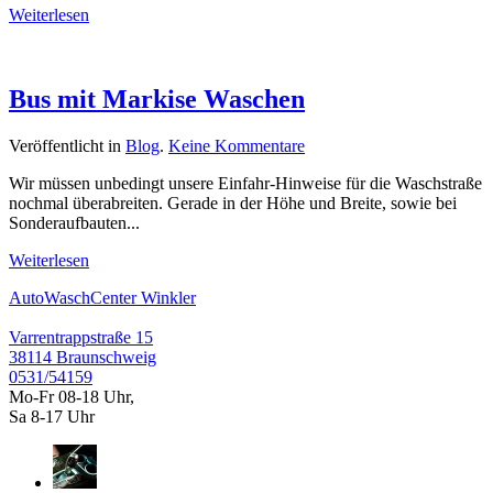
Weiterlesen
Waschstraße
[Ratgeber]
Bus mit Markise Waschen
zu
Veröffentlicht in
Blog
.
Keine Kommentare
Bus
Wir müssen unbedingt unsere Einfahr-Hinweise für die Waschstraße
mit
nochmal überabreiten. Gerade in der Höhe und Breite, sowie bei
Markise
Sonderaufbauten...
Waschen
Weiterlesen
AutoWaschCenter Winkler
Varrentrappstraße 15
38114 Braunschweig
0531/54159
Mo-Fr 08-18 Uhr,
Sa 8-17 Uhr